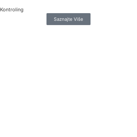
Kontroling
Saznajte Više
Stručno - Porezni Konzalting
Budite u toku sa zakonskim i stručnim propisima.
Saznajte Više