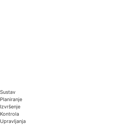
Računovodstvo
Računovodstvo, porezne optimizacije i stručna
pitanja prepustite nama. Vi se usredotočite na
svoje poslovanje.
Saznajte Više
Sustav
P
l
a
n
i
r
a
n
j
e
I
z
v
r
š
e
n
j
e
K
o
n
t
r
o
l
a
Upravljanja